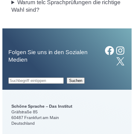
Warum telc Sprachprüfungen die richtige
Wahl sind?
Facebook
Instagram
Folgen Sie uns in den Sozialen
X
Medien
S
Suchen
u
c
h
Schöne Sprache – Das Institut
e
Gräfstraße 85
n
60487 Frankfurt am Main
Deutschland