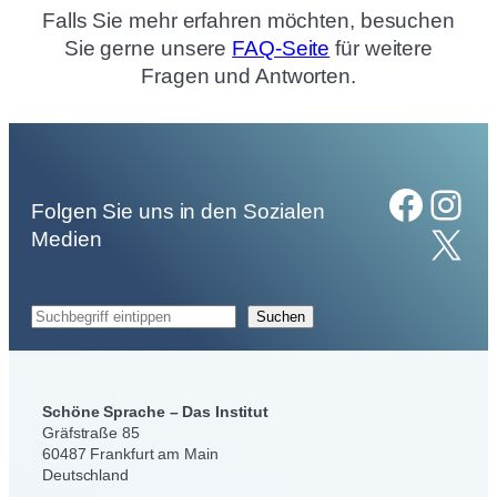
Falls Sie mehr erfahren möchten, besuchen
Sie gerne unsere
FAQ-Seite
für weitere
Fragen und Antworten.
Facebook
Instagram
Folgen Sie uns in den Sozialen
X
Medien
S
Suchen
u
c
h
Schöne Sprache – Das Institut
e
Gräfstraße 85
n
60487 Frankfurt am Main
Deutschland