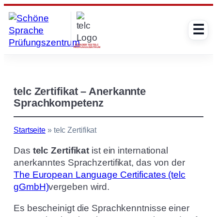
Zum
Inhalt
☰
springen
LIZENZIERTES TELC
PRÜFUNGSZENTRUM
telc Zertifikat – Anerkannte
Sprachkompetenz
Startseite
»
telc Zertifikat
Das
telc Zertifikat
ist ein international
anerkanntes Sprachzertifikat, das von der
The European Language Certificates (telc
gGmbH)
vergeben wird.
Es bescheinigt die Sprachkenntnisse einer