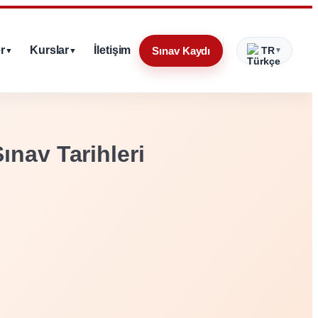
r
Kurslar
İletişim
Sınav Kaydı
TR
▼
▼
▼
ınav Tarihleri