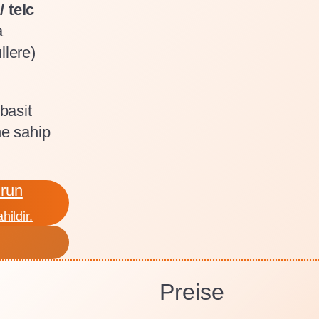
 telc
a
llere)
basit
ne sahip
run
hildir.
Preise