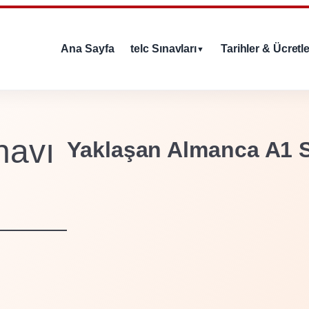
Ana Sayfa
telc Sınavları
Tarihler & Ücretle
▼
navı
Yaklaşan Almanca
A1
S