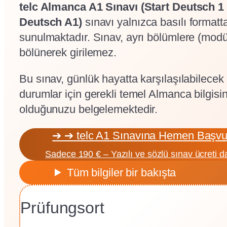
telc Almanca A1 Sınavı (Start Deutsch 1 /
Deutsch A1)
sınavı yalnızca basılı formatt
sunulmaktadır. Sınav, ayrı bölümlere (modü
bölünerek girilemez.
Bu sınav, günlük hayatta karşılaşılabilecek 
durumlar için gerekli temel Almanca bilgisi
olduğunuzu belgelemektedir.
➔ ➔ telc A1 Sınavına Hemen Başvu
Sadece 190 € – Yazılı ve sözlü sınav ücreti da
Tüm bilgiler bir bakışta
Prüfungsort