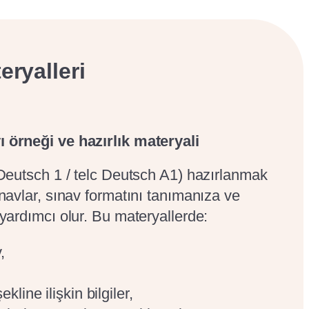
ayabilir ve kullanabilirler.
yaşamdaki temel dil becerilerinin bir kanıtı olarak
eryalleri
 örneği ve hazırlık materyali
 Deutsch 1 / telc Deutsch A1) hazırlanmak
ınavlar, sınav formatını tanımanıza ve
 yardımcı olur. Bu materyallerde:
,
line ilişkin bilgiler,