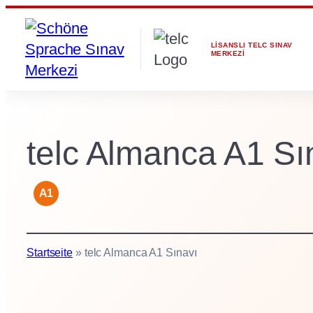
İçeriğe
geç
LISANSLI TELC SINAV
MERKEZI
telc Almanca A1 Sı
A1
Startseite
»
telc Almanca A1 Sınavı