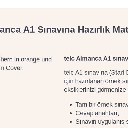
Basit cümleleri anl
Sertifika, günlük 
isini onaylar.
uygundur.
manca
A1
Sınavına Hazırlık Mat
telc Almanca A1 sınavı
telc A1 sınavına (Start
için hazırlanan örnek s
eksiklerinizi görmenize
Tam bir örnek sınav
Cevap anahtarı,
Sınavın uygulanış şek