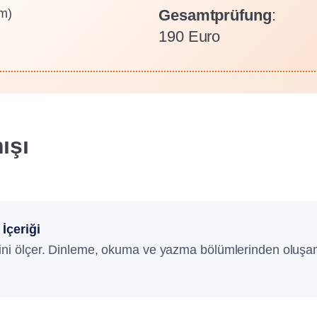
um)
Gesamtprüfung
:
190 Euro
ışı
 İçeriği
ni ölçer. Dinleme, okuma ve yazma bölümlerinden oluşan yaz