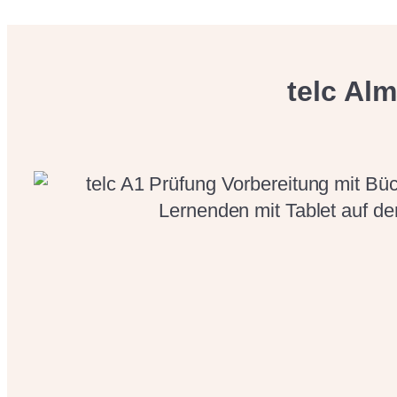
Sınav, ayrı kısmi sınavlara bölünemez.
Basit günlük durumlar için temel Almanca bilg
telc Al