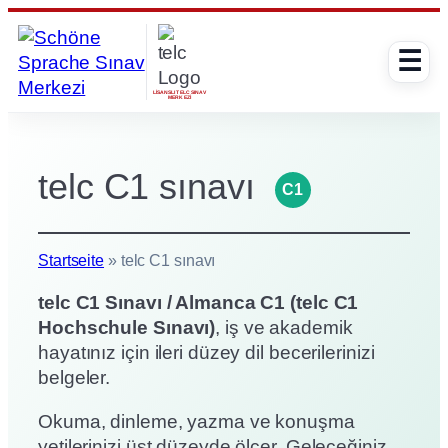
İçeriğe
geç
☰
LISANSLI TELC SINAV
MERKEZI
telc C1 sınavı
C1
Startseite
»
telc C1 sınavı
telc C1 Sınavı / Almanca C1 (telc C1
Hochschule Sınavı)
, iş ve akademik
hayatınız için ileri düzey dil becerilerinizi
belgeler.
Okuma, dinleme, yazma ve konuşma
yetilerinizi üst düzeyde ölçer. Geleceğiniz