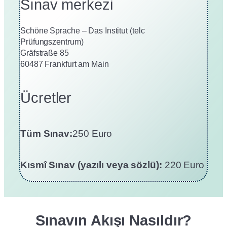
Sınav merkezi
Schöne Sprache – Das Institut (telc
Prüfungszentrum)
Gräfstraße 85
60487 Frankfurt am Main
Ücretler
Tüm Sınav:
250 Euro
Kısmî Sınav (yazılı veya sözlü):
220 Euro
Sınavın Akışı Nasıldır?