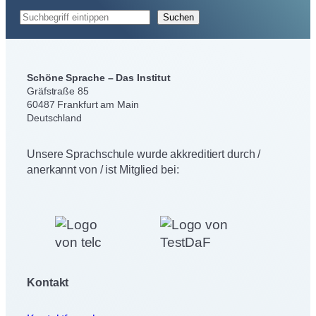
S
Suchen
u
c
h
Schöne Sprache – Das Institut
e
Gräfstraße 85
n
60487 Frankfurt am Main
Deutschland
Unsere Sprachschule wurde akkreditiert durch /
anerkannt von / ist Mitglied bei:
Kontakt