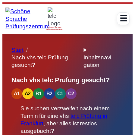
Zum
Inhalt
☰
springen
LIZENZIERTES TELC
PRÜFUNGSZENTRUM
Start
Nach vhs telc Prüfung
Inhaltsnavi
gesucht?
gation
Nach vhs telc Prüfung gesucht?
A1
A2
B1
B2
C1
C2
Sie suchen verzweifelt nach einem
Termin für eine vhs
telc Prüfung in
Frankfurt
, aber alles ist restlos
ausgebucht?